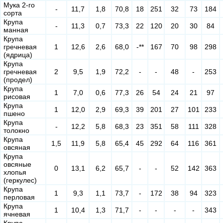
Мука 2-го
-
11,7
1,8
70,8
18
251
32
73
184
сорта
Крупа
-
11,3
0,7
73,3
22
120
20
30
84
манная
Крупа
гречневая
1
12,6
2,6
68,0
-**
167
70
98
298
(ядрица)
Крупа
гречневая
2
9,5
1,9
72,2
-
-
48
-
253
(продел)
Крупа
1
7,0
0,6
77,3
26
54
24
21
97
рисовая
Крупа
1
12,0
2,9
69,3
39
201
27
101
233
пшено
Крупа
-
12,2
5,8
68,3
23
351
58
111
328
толокно
Крупа
1,5
11,9
5,8
65,4
45
292
64
116
361
овсяная
Крупа
овсяные
0
13,1
6,2
65,7
-
-
52
142
363
хлопья
(геркулес)
Крупа
1
9,3
1,1
73,7
-
172
38
94
323
перловая
Крупа
1
10,4
1,3
71,7
-
-
-
-
343
ячневая