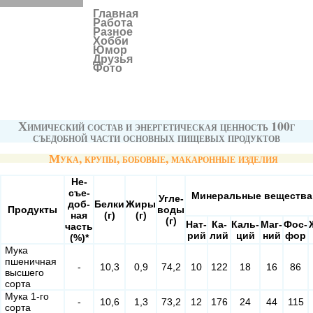
Главная
Работа
Разное
Хобби
Юмор
Друзья
Фото
Химический состав и энергетическая ценность 100г
съедобной части основных пищевых продуктов
Мука, крупы, бобовые, макаронные изделия
Не-
съе-
Минеральные вещества 
Угле-
доб-
Белки
Жиры
Продукты
воды
ная
(г)
(г)
(г)
Нат-
Ка-
Каль-
Маг-
Фос-
часть
рий
лий
ций
ний
фор
(%)*
Мука
пшеничная
-
10,3
0,9
74,2
10
122
18
16
86
высшего
сорта
Мука 1-го
-
10,6
1,3
73,2
12
176
24
44
115
сорта