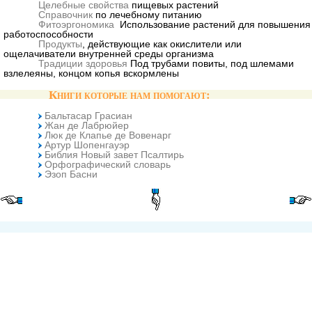
Целебные свойства
пищевых растений
Справочник
по лечебному питанию
Фитоэргономика
Использование растений для повышения
работоспособности
Продукты
, действующие как окислители или
ощелачиватели внутренней среды организма
Традиции здоровья
Под трубами повиты, под шлемами
взлелеяны, концом копья вскормлены
Книги которые нам помогают:
Бальтасар Грасиан
Жан де Лабрюйер
Люк де Клапье де Вовенарг
Артур Шопенгауэр
Библия Новый завет Псалтирь
Орфографический словарь
Эзоп Басни