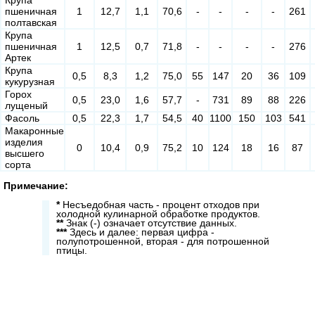
Крупа
пшеничная
1
12,7
1,1
70,6
-
-
-
-
261
полтавская
Крупа
пшеничная
1
12,5
0,7
71,8
-
-
-
-
276
Артек
Крупа
0,5
8,3
1,2
75,0
55
147
20
36
109
кукурузная
Горох
0,5
23,0
1,6
57,7
-
731
89
88
226
лущеный
Фасоль
0,5
22,3
1,7
54,5
40
1100
150
103
541
Макаронные
изделия
0
10,4
0,9
75,2
10
124
18
16
87
высшего
сорта
Примечание:
*
Несъедобная часть - процент отходов при
холодной кулинарной обработке продуктов.
**
Знак (-) означает отсутствие данных.
***
Здесь и далее: первая цифра -
полупотрошенной, вторая - для потрошенной
птицы.